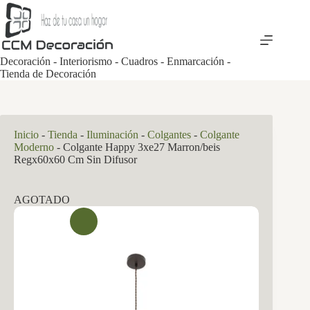
Saltar
al
contenido
Decoración - Interiorismo - Cuadros - Enmarcación -
Tienda de Decoración
Inicio
-
Tienda
-
Iluminación
-
Colgantes
-
Colgante
Moderno
-
Colgante Happy 3xe27 Marron/beis
Regx60x60 Cm Sin Difusor
AGOTADO