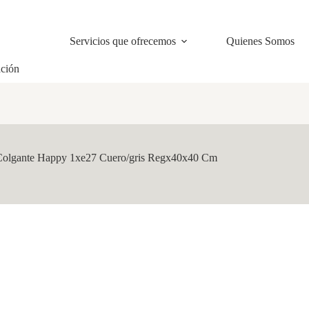
Servicios que ofrecemos
Quienes Somos
ación
Colgante Happy 1xe27 Cuero/gris Regx40x40 Cm