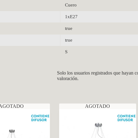
Cuero
1xE27
true
true
S
Solo los usuarios registrados que hayan 
valoración.
AGOTADO
AGOTADO