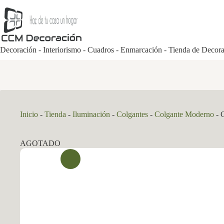
Saltar
al
contenido
Decoración - Interiorismo - Cuadros - Enmarcación - Tienda de Decor
Inicio
-
Tienda
-
Iluminación
-
Colgantes
-
Colgante Moderno
-
AGOTADO