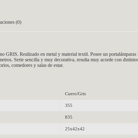
aciones (0)
ino GRIS
. Realizado en metal y material textil. Posee un
portalám
paras 
tros. Serie sencilla y muy decorativa, resulta muy acorde con distintos
rios, comedores y salas de estar.
Cuero/Gris
355
835
25x42x42