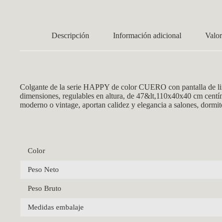
Descripción
Información adicional
Valor
Colgante de la s
erie HAPPY de c
olor CUERO con pantalla de l
dimensiones, regulables en altura, de 47&lt,110x40x40 cm centíme
moderno o vintage, aportan calidez y elegancia a salones, dormito
Color
Peso Neto
Peso Bruto
Medidas embalaje