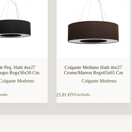
te Peq. Haiti 4xe27
Colgante Mediano Haiti 4xe27
egro Regx50x50 Cm
Cromo/Marron Regx65x65 Cm
Colgante Moderno
Colgante Moderno
Leer más
Leer más
125,91
€
luido
IVA incluido