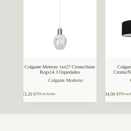
CCM Decoración
Asistente virtual · En línea
Colgante Meteoro 1xe27 Cromo/fume
Colgan
Regx14 3 Oquedades
Cromo/N
Colgante Moderno
Leer más
33,20
€
104,90
€
IVA incluido
IVA inc