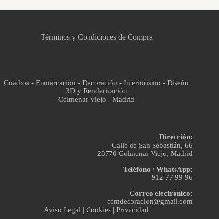
CCM Decoración
Asistente virtual · En línea
Términos y Condiciones de Compra
Cuadros - Enmarcación - Decoración - Interiorismo - Diseño
3D y Renderización
Colmenar Viejo - Madrid
Dirección:
Calle de San Sebastián, 66
28770 Colmenar Viejo, Madrid
Teléfono / WhatsApp:
912 77 99 96
Correo electrónico:
ccmdecoracion@gmail.com
Aviso Legal
|
Cookies
|
Privacidad