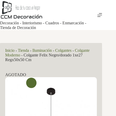
Saltar
al
contenido
Decoración - Interiorismo - Cuadros - Enmarcación -
Tienda de Decoración
Inicio
-
Tienda
-
Iluminación
-
Colgantes
-
Colgante
Moderno
-
Colgante Felix Negro/dorado 1xe27
Regx50x50 Cm
AGOTADO