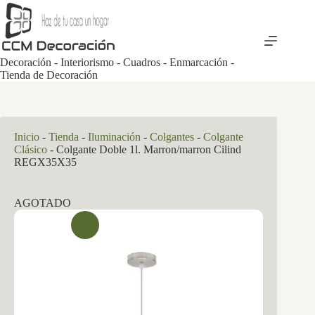
Saltar
al
contenido
Decoración - Interiorismo - Cuadros - Enmarcación -
Tienda de Decoración
Inicio
-
Tienda
-
Iluminación
-
Colgantes
-
Colgante
Clásico
-
Colgante Doble 1l. Marron/marron Cilind
REGX35X35
AGOTADO