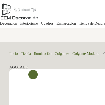
Saltar
al
contenido
Decoración - Interiorismo - Cuadros - Enmarcación - Tienda de Decor
Inicio
-
Tienda
-
Iluminación
-
Colgantes
-
Colgante Moderno
-
AGOTADO