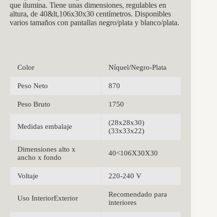
que ilumina. Tiene unas dimensiones, regulables en
altura, de 40&lt,106x30x30
centímetros. Disponibles
varios tamaños con pantallas negro/plata y blanco/plata.
Color
Níquel/Negro-Plata
Peso Neto
870
Peso Bruto
1750
(28x28x30)
Medidas embalaje
(33x33x22)
Dimensiones alto x
40<106X30X30
ancho x fondo
Voltaje
220-240 V
Recomendado para
Uso InteriorExterior
interiores