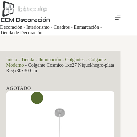
Saltar
al
contenido
Decoración - Interiorismo - Cuadros - Enmarcación -
Tienda de Decoración
Inicio
-
Tienda
-
Iluminación
-
Colgantes
-
Colgante
Moderno
-
Colgante Cosmico 1xe27 Niquel/negro-plata
Regx30x30 Cm
AGOTADO