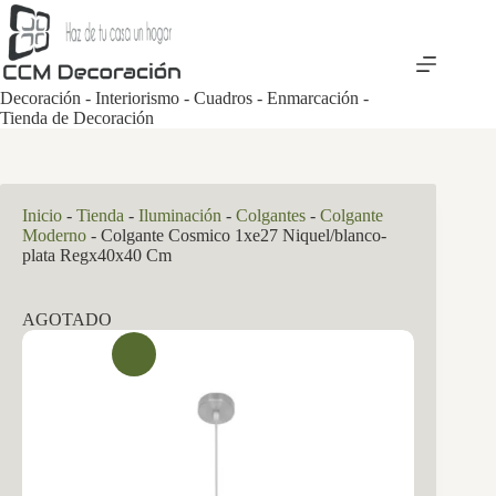
Saltar
al
contenido
Decoración - Interiorismo - Cuadros - Enmarcación -
Tienda de Decoración
Inicio
-
Tienda
-
Iluminación
-
Colgantes
-
Colgante
Moderno
-
Colgante Cosmico 1xe27 Niquel/blanco-
plata Regx40x40 Cm
AGOTADO