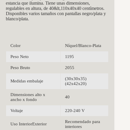
estancia que ilumina. Tiene unas dimensiones,
regulables en altura, de 40&lt,110x40x40
centímetros.
Disponibles varios tamaños con pantallas negro/plata y
blanco/plata.
Color
Níquel/Blanco-Plata
Peso Neto
1195
Peso Bruto
2055
(30x30x35)
Medidas embalaje
(42x42x20)
Dimensiones alto x
40
ancho x fondo
Voltaje
220-240 V
Recomendado para
Uso InteriorExterior
interiores