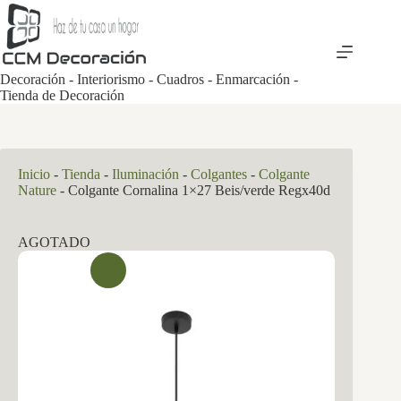
Saltar
al
contenido
Decoración - Interiorismo - Cuadros - Enmarcación -
Tienda de Decoración
Inicio
-
Tienda
-
Iluminación
-
Colgantes
-
Colgante
Nature
-
Colgante Cornalina 1×27 Beis/verde Regx40d
AGOTADO