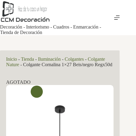
Saltar
al
contenido
Decoración - Interiorismo - Cuadros - Enmarcación -
Tienda de Decoración
Inicio
-
Tienda
-
Iluminación
-
Colgantes
-
Colgante
Nature
-
Colgante Cornalina 1×27 Beis/negro Regx50d
AGOTADO