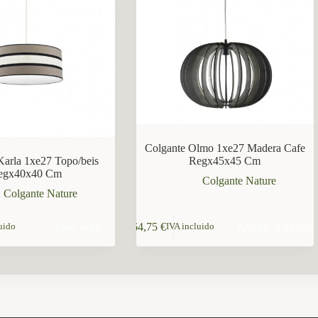
Colgante Olmo 1xe27 Madera Cafe
Karla 1xe27 Topo/beis
Regx45x45 Cm
egx40x40 Cm
Colgante Nature
Colgante Nature
Leer más
Añadir al carrito
64,75
€
uido
IVA incluido