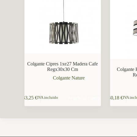
CCM Decoración
Asistente virtual · En línea
Colgante Cipres 1xe27 Madera Cafe
Regx30x30 Cm
Colgante 
R
Colgante Nature
Añadir al carrito
33,25
€
40,18
€
IVA incluido
IVA incl