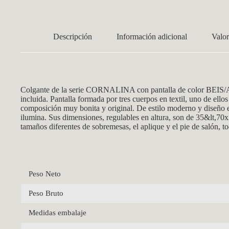
Descripción
Información adicional
Valor
Colgante de la se
rie CORNALINA con pantalla de color BEIS/AZ
incluida. Pantalla formada por tres cuerpos en textil, uno de ello
composición muy bonita y original. De estilo moderno y diseño ele
ilumina. Sus dimensiones, regulables en altura, son de 35&lt,70
tamaños diferentes de sobremesas, el aplique y el pie de salón, to
Peso Neto
Peso Bruto
Medidas embalaje