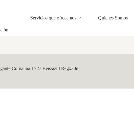
Servicios que ofrecemos
Quienes Somos
ación
gante Cornalina 1×27 Beis/azul Regx30d