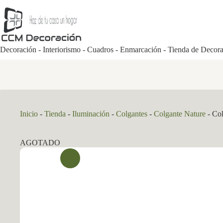
Saltar
al
contenido
Decoración - Interiorismo - Cuadros - Enmarcación - Tienda de Decor
Inicio
-
Tienda
-
Iluminación
-
Colgantes
-
Colgante Nature
-
Col
AGOTADO