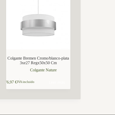
Colgante Bremen Cromo/blanco-plata
3xe27 Regx50x50 Cm
Colgante Nature
Leer más
76,97
€
IVA incluido