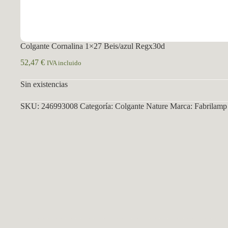
Colgante Cornalina 1×27 Beis/azul Regx30d
52,47
€
IVA incluido
Sin existencias
SKU:
246993008
Categoría:
Colgante Nature
Marca:
Fabrilamp