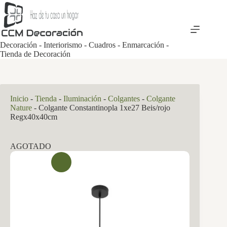
Saltar
al
contenido
Decoración - Interiorismo - Cuadros - Enmarcación -
Tienda de Decoración
Inicio
-
Tienda
-
Iluminación
-
Colgantes
-
Colgante
Nature
-
Colgante Constantinopla 1xe27 Beis/rojo
Regx40x40cm
AGOTADO