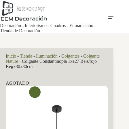
Saltar
al
contenido
Decoración - Interiorismo - Cuadros - Enmarcación -
Tienda de Decoración
Inicio
-
Tienda
-
Iluminación
-
Colgantes
-
Colgante
Nature
-
Colgante Constantinopla 1xe27 Beis/rojo
Regx30x30cm
AGOTADO