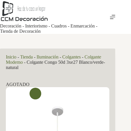
Saltar
al
contenido
Decoración - Interiorismo - Cuadros - Enmarcación -
Tienda de Decoración
Inicio
-
Tienda
-
Iluminación
-
Colgantes
-
Colgante
Moderno
-
Colgante Congo 50d 3xe27 Blanco/verde-
natural
AGOTADO