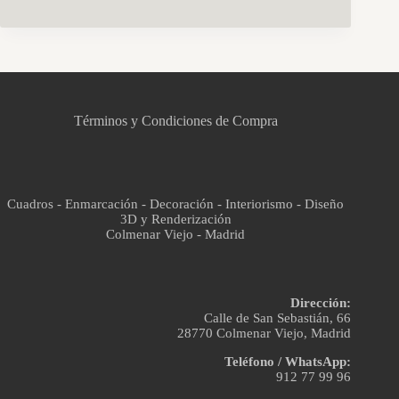
CCM Decoración
Asistente virtual · En línea
Términos y Condiciones de Compra
Cuadros - Enmarcación - Decoración - Interiorismo - Diseño
3D y Renderización
Colmenar Viejo - Madrid
Dirección:
Calle de San Sebastián, 66
28770 Colmenar Viejo, Madrid
Teléfono / WhatsApp:
912 77 99 96