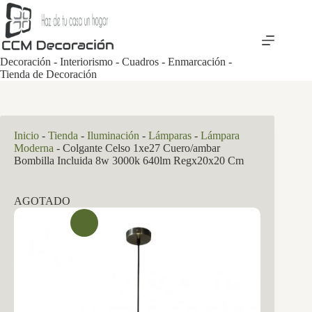
Saltar
al
contenido
Decoración - Interiorismo - Cuadros - Enmarcación -
Tienda de Decoración
Inicio
-
Tienda
-
Iluminación
-
Lámparas
-
Lámpara
Moderna
-
Colgante Celso 1xe27 Cuero/ambar
Bombilla Incluida 8w 3000k 640lm Regx20x20 Cm
AGOTADO