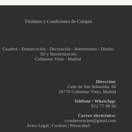
Asistente virtual · En línea
Términos y Condiciones de Compra
Cuadros - Enmarcación - Decoración - Interiorismo - Diseño
3D y Renderización
Colmenar Viejo - Madrid
Dirección:
Calle de San Sebastián, 66
28770 Colmenar Viejo, Madrid
Teléfono / WhatsApp:
912 77 99 96
Correo electrónico:
ccmdecoracion@gmail.com
Aviso Legal
|
Cookies
|
Privacidad