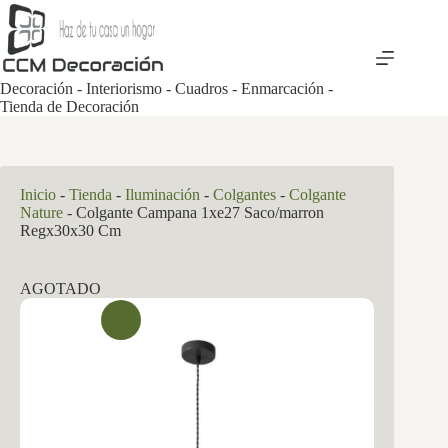
Saltar
al
contenido
Decoración - Interiorismo - Cuadros - Enmarcación -
Tienda de Decoración
Inicio
-
Tienda
-
Iluminación
-
Colgantes
-
Colgante
Nature
-
Colgante Campana 1xe27 Saco/marron
Regx30x30 Cm
AGOTADO