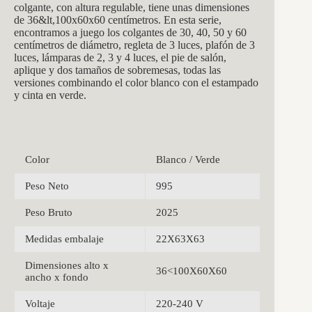
colgante, con altura regulable, tiene unas dimensiones
de 36
&lt,100x60x60
centímetros. En esta serie,
encontramos a juego los colgantes de 30, 40, 50 y 60
centímetros de diámetro, regleta de 3 luces, plafón de 3
luces, lámparas de 2, 3 y 4 luces, el pie de salón,
aplique y dos tamaños de sobremesas, todas las
versiones combinando el color blanco con el estampado
y cinta en verde.
Color
Blanco / Verde
Peso Neto
995
Peso Bruto
2025
Medidas embalaje
22X63X63
Dimensiones alto x
36<100X60X60
ancho x fondo
Voltaje
220-240 V