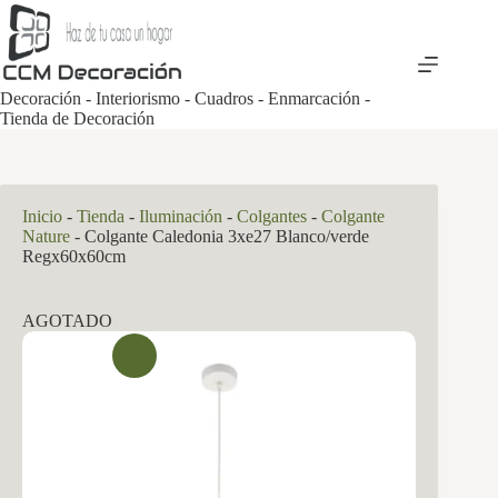
Saltar
al
contenido
Decoración - Interiorismo - Cuadros - Enmarcación -
Tienda de Decoración
Inicio
-
Tienda
-
Iluminación
-
Colgantes
-
Colgante
Nature
-
Colgante Caledonia 3xe27 Blanco/verde
Regx60x60cm
AGOTADO