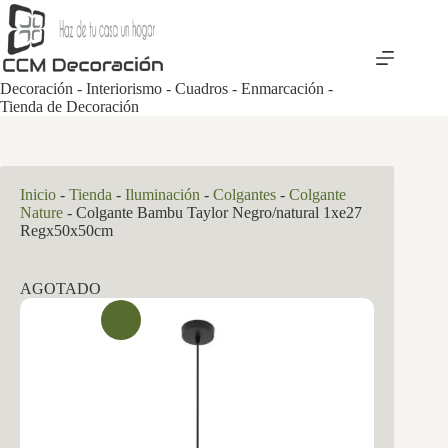
Saltar
al
contenido
Decoración - Interiorismo - Cuadros - Enmarcación -
Tienda de Decoración
Inicio
-
Tienda
-
Iluminación
-
Colgantes
-
Colgante
Nature
-
Colgante Bambu Taylor Negro/natural 1xe27
Regx50x50cm
AGOTADO