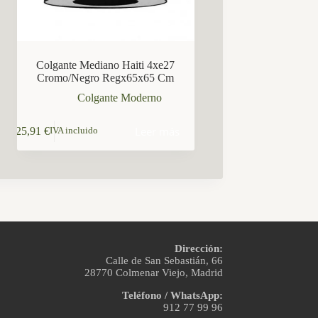
Colgante Mediano Haiti 4xe27
Cromo/Negro Regx65x65 Cm
Colgante Moderno
Leer más
125,91
€
IVA incluido
Dirección:
Calle de San Sebastián, 66
28770 Colmenar Viejo, Madrid
Teléfono / WhatsApp:
912 77 99 96