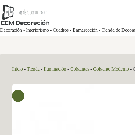
Saltar
al
contenido
Decoración - Interiorismo - Cuadros - Enmarcación - Tienda de Decor
Inicio
-
Tienda
-
Iluminación
-
Colgantes
-
Colgante Moderno
-