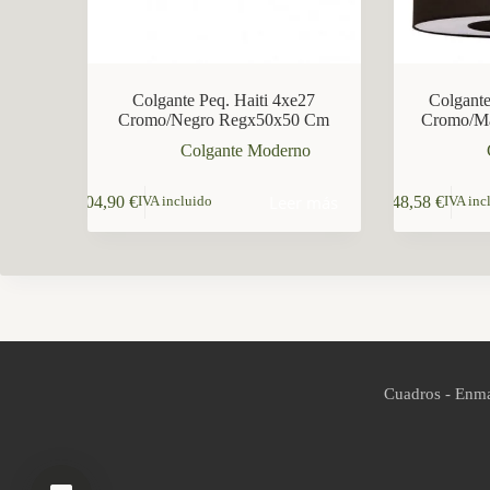
Colgante Peq. Haiti 4xe27
Colgante
Cromo/Negro Regx50x50 Cm
Cromo/M
Colgante Moderno
Leer más
104,90
€
148,58
€
IVA incluido
IVA inc
Cuadros - Enma