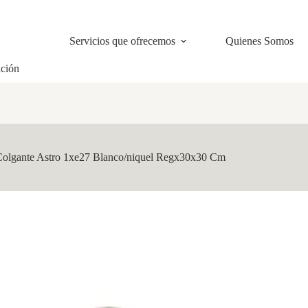
Servicios que ofrecemos
Quienes Somos
ación
Colgante Astro 1xe27 Blanco/niquel Regx30x30 Cm