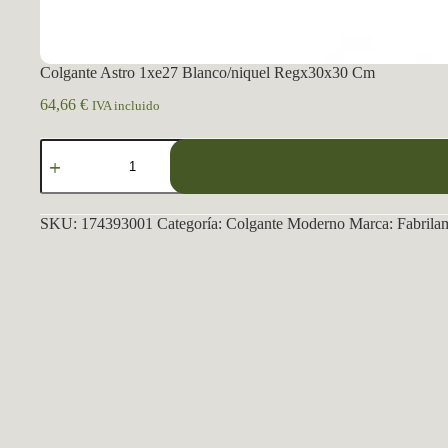
Colgante Astro 1xe27 Blanco/niquel Regx30x30 Cm
64,66
€
IVA incluido
Colgante
Astro
1xe27
Blanco/niquel
Regx30x30
SKU:
174393001
Categoría:
Colgante Moderno
Marca:
Fabrila
Cm
cantidad