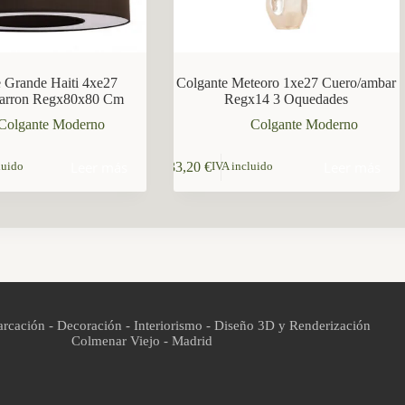
 Grande Haiti 4xe27
Colgante Meteoro 1xe27 Cuero/ambar
arron Regx80x80 Cm
Regx14 3 Oquedades
Colgante Moderno
Colgante Moderno
Leer más
Leer más
33,20
€
luido
IVA incluido
rcación - Decoración - Interiorismo - Diseño 3D y Renderización
Colmenar Viejo - Madrid