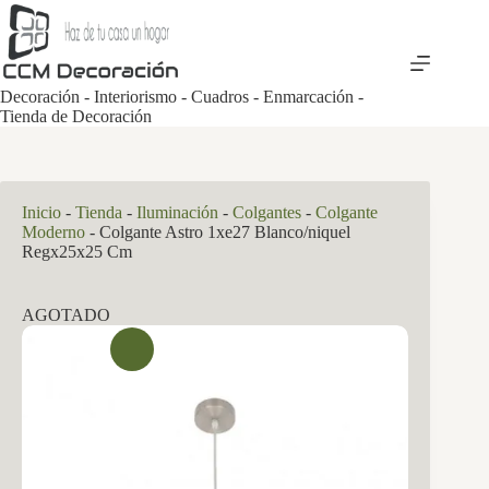
Saltar
al
contenido
Decoración - Interiorismo - Cuadros - Enmarcación -
Tienda de Decoración
Inicio
-
Tienda
-
Iluminación
-
Colgantes
-
Colgante
Moderno
-
Colgante Astro 1xe27 Blanco/niquel
Regx25x25 Cm
AGOTADO