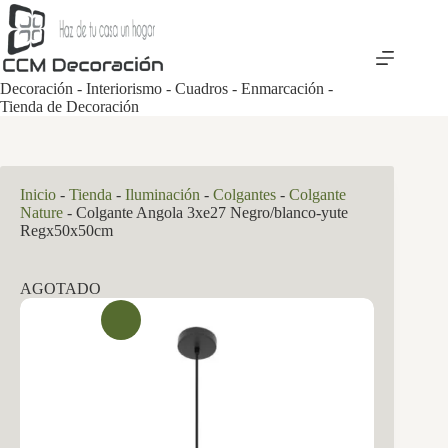
Saltar
al
contenido
Decoración - Interiorismo - Cuadros - Enmarcación -
Tienda de Decoración
Inicio
-
Tienda
-
Iluminación
-
Colgantes
-
Colgante
Nature
-
Colgante Angola 3xe27 Negro/blanco-yute
Regx50x50cm
AGOTADO