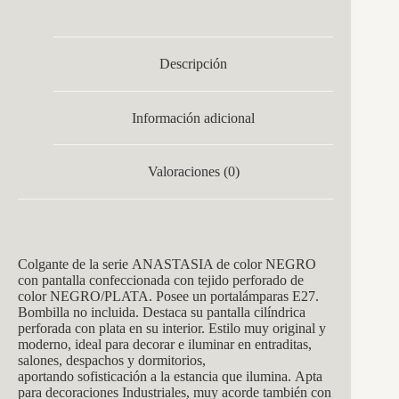
Descripción
Información adicional
Valoraciones (0)
Colgante de la s
erie ANASTASIA de c
olor NEGRO
con pantalla conf
eccionada con tejido perforado de
color NEGRO/PLATA. Posee un
portalám
paras E27.
Bombilla no incluida. Destaca su pantalla cilíndrica
perforada con plata en su interior. Estilo muy original y
moderno, ideal para decorar e iluminar en entraditas,
salones, despachos y dormitorios,
aportando sofisticación a la estancia que ilumina. Apta
para decoraciones Industriales, muy acorde también con