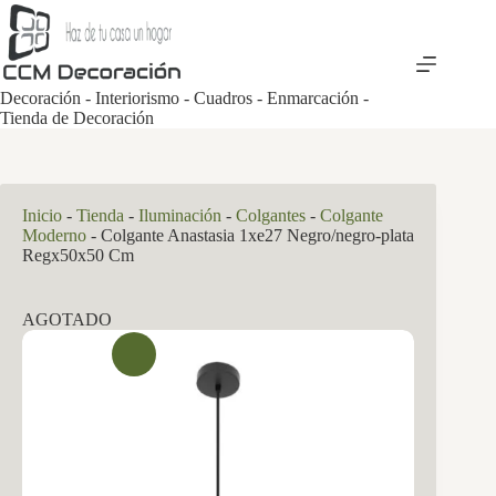
Saltar
al
contenido
Decoración - Interiorismo - Cuadros - Enmarcación -
Tienda de Decoración
Inicio
-
Tienda
-
Iluminación
-
Colgantes
-
Colgante
Moderno
-
Colgante Anastasia 1xe27 Negro/negro-plata
Regx50x50 Cm
AGOTADO