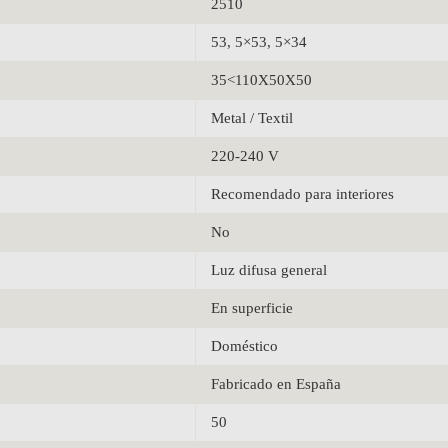
2510
53, 5×53, 5×34
35<110X50X50
Metal / Textil
220-240 V
Recomendado para interiores
No
Luz difusa general
En superficie
Doméstico
Fabricado en España
50