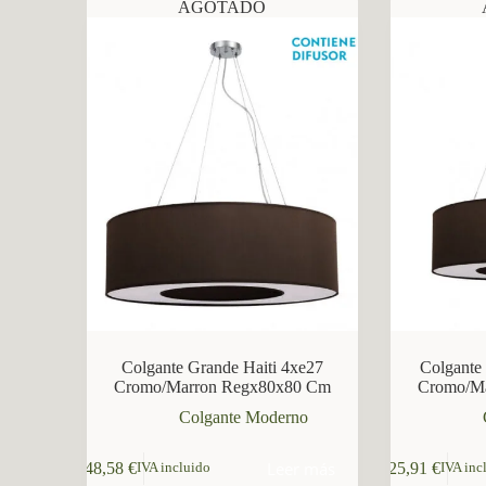
AGOTADO
CCM Decoración
Asistente virtual · En línea
Colgante Grande Haiti 4xe27
Colgante
Cromo/Marron Regx80x80 Cm
Cromo/M
Colgante Moderno
Leer más
148,58
€
125,91
€
IVA incluido
IVA inc