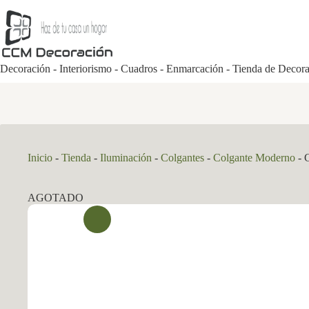
Saltar
al
contenido
Decoración - Interiorismo - Cuadros - Enmarcación - Tienda de Decor
Inicio
-
Tienda
-
Iluminación
-
Colgantes
-
Colgante Moderno
-
AGOTADO