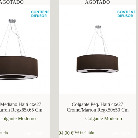
AGOTADO
AGOTADO
 Mediano Haiti 4xe27
Colgante Peq. Haiti 4xe27
arron Regx65x65 Cm
Cromo/Marron Regx50x50 Cm
Colgante Moderno
Colgante Moderno
Leer más
Leer más
104,90
€
luido
IVA incluido