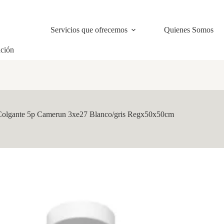
Servicios que ofrecemos
Quienes Somos
ación
Colgante 5p Camerun 3xe27 Blanco/gris Regx50x50cm