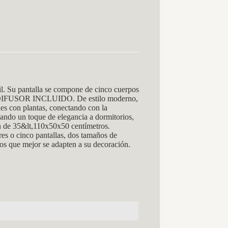
 Su pantalla se compone de cinco cuerpos
 con DIFUSOR INCLUIDO. De estilo moderno,
les con plantas, conectando con la
dando un toque de elegancia a dormitorios,
on de 35&lt,110x50x50 centímetros.
res o cinco pantallas, dos tamaños de
los que mejor se adapten a su decoración.