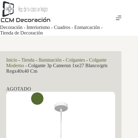
Saltar
al
contenido
Decoración - Interiorismo - Cuadros - Enmarcación -
Tienda de Decoración
Inicio
-
Tienda
-
Iluminación
-
Colgantes
-
Colgante
Moderno
-
Colgante 3p Camerun 1xe27 Blanco/gris
Regx40x40 Cm
AGOTADO