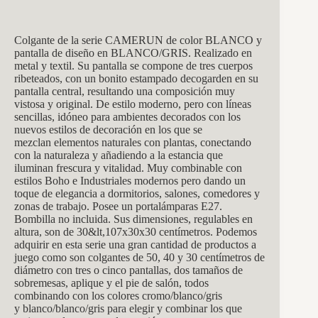
Colgante de la serie CAMERUN de color BLANCO y
pantalla de diseño en BLANCO/GRIS. Realizado en
metal y textil. Su pantalla se compone de tres cuerpos
ribeteados, con un bonito estampado decogarden en su
pantalla central, resultando una composición muy
vistosa y original. De estilo moderno, pero con líneas
sencillas, idóneo para ambientes decorados con los
nuevos estilos de decoración en los que se
mezclan elementos naturales con plantas, conectando
con la naturaleza y añadiendo a la estancia que
iluminan frescura y vitalidad. Muy combinable con
estilos Boho e Industriales modernos pero dando un
toque de elegancia a dormitorios, salones, comedores y
zonas de trabajo. Posee un portalámparas E27.
Bombilla no incluida. Sus dimensiones, regulables en
altura, son de 30&lt,107x30x30 centímetros. Podemos
adquirir en esta serie una gran cantidad de productos a
juego como son colgantes de 50, 40 y 30 centímetros de
diámetro con tres o cinco pantallas, dos tamaños de
sobremesas, aplique y el pie de salón, todos
combinando con los colores cromo/blanco/gris
y blanco/blanco/gris para elegir y combinar los que