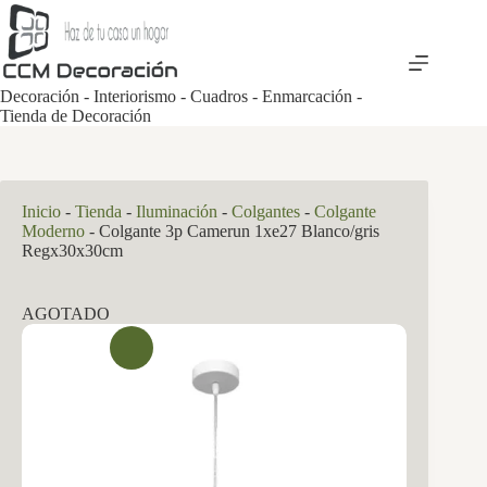
Saltar
al
contenido
Decoración - Interiorismo - Cuadros - Enmarcación -
Tienda de Decoración
Inicio
-
Tienda
-
Iluminación
-
Colgantes
-
Colgante
Moderno
-
Colgante 3p Camerun 1xe27 Blanco/gris
Regx30x30cm
AGOTADO