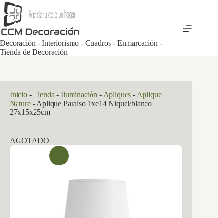
Saltar
al
contenido
Decoración - Interiorismo - Cuadros - Enmarcación -
Tienda de Decoración
Inicio
-
Tienda
-
Iluminación
-
Apliques
-
Aplique
Nature
-
Aplique Paraiso 1xe14 Niquel/blanco
27x15x25cm
AGOTADO