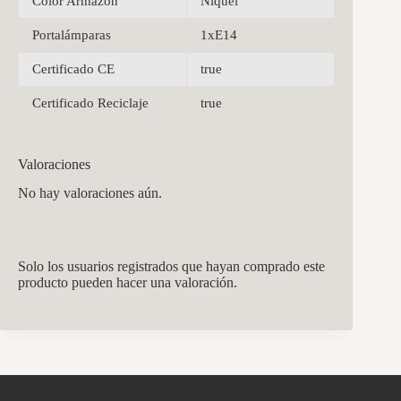
Color Armazón
Níquel
Portalámparas
1xE14
Certificado CE
true
Certificado Reciclaje
true
Valoraciones
No hay valoraciones aún.
Solo los usuarios registrados que hayan comprado este
producto pueden hacer una valoración.
CCM Decoración
Asistente virtual · En línea