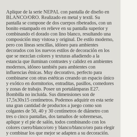
Aplique de la serie NEPAL con pantalla de diseño en
BLANCO/ORO. Realizado en metal y textil. Su
pantalla se compone de dos cuerpos ribeteados, con un
bonito estampado en relieve en su pantalla superior y
combinando el dorado con lino blanco, resultando una
composición muy vistosa y original. De estilo moderno,
pero con líneas sencillas, idóneo para ambientes
decorados con los nuevos estilos de decoración en los
que se mezclan colores y texturas añadiendo a la
estancia que iluminan contrastes y calidez en ambientes
modernos, idóneo también para ambientes con
influencias étnicas. Muy decorativo, perfecto para
combinarse con otras estéticas creando un espacio único
y exótico en dormitorios, entraditas, pasillos, comedores
y zonas de trabajo. Posee un portalámparas E27.
Bombilla no incluida. Sus dimensiones son de
17,5x30x15 centímetros. Podemos adquirir en esta serie
una gran cantidad de productos a juego como son
colgantes de 50, 40 y 30 centímetros de diámetro con
tres o cinco pantallas, dos tamaños de sobremesas,
aplique y el pie de salón, todos combinando con los
colores cuero/blanco/oro y blanco/blanco/oro para elegir
y combinar los que mejor se adapten a su decoración.