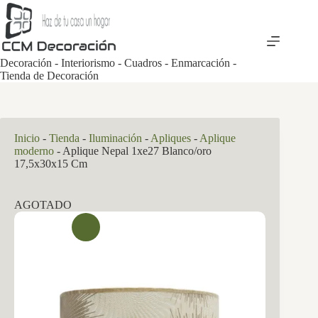
Saltar
al
contenido
Decoración - Interiorismo - Cuadros - Enmarcación -
Tienda de Decoración
Inicio
-
Tienda
-
Iluminación
-
Apliques
-
Aplique
moderno
-
Aplique Nepal 1xe27 Blanco/oro
17,5x30x15 Cm
AGOTADO