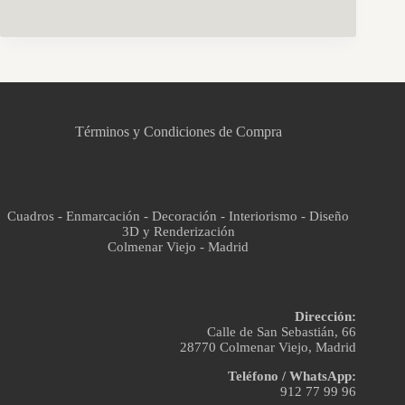
CCM Decoración
Asistente virtual · En línea
Términos y Condiciones de Compra
Cuadros - Enmarcación - Decoración - Interiorismo - Diseño
3D y Renderización
Colmenar Viejo - Madrid
Dirección:
Calle de San Sebastián, 66
28770 Colmenar Viejo, Madrid
Teléfono / WhatsApp:
912 77 99 96