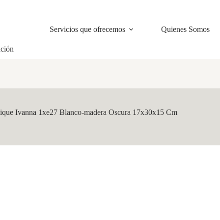
Servicios que ofrecemos
Quienes Somos
ación
ique Ivanna 1xe27 Blanco-madera Oscura 17x30x15 Cm