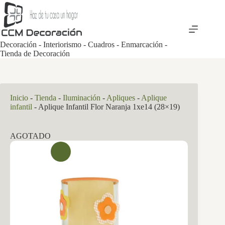
Saltar
al
contenido
Decoración - Interiorismo - Cuadros - Enmarcación -
Tienda de Decoración
Inicio
-
Tienda
-
Iluminación
-
Apliques
-
Aplique
infantil
-
Aplique Infantil Flor Naranja 1xe14 (28×19)
AGOTADO