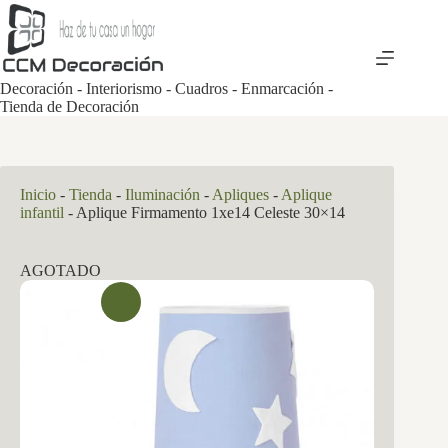
Saltar
al
contenido
Decoración - Interiorismo - Cuadros - Enmarcación -
Tienda de Decoración
Inicio
-
Tienda
-
Iluminación
-
Apliques
-
Aplique
infantil
-
Aplique Firmamento 1xe14 Celeste 30×14
AGOTADO