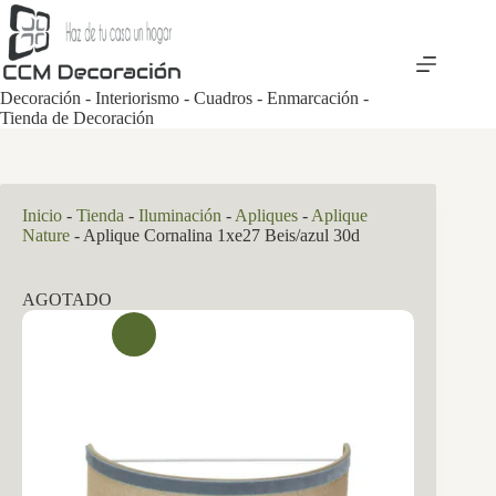
Saltar
al
contenido
Decoración - Interiorismo - Cuadros - Enmarcación -
Tienda de Decoración
Inicio
-
Tienda
-
Iluminación
-
Apliques
-
Aplique
Nature
-
Aplique Cornalina 1xe27 Beis/azul 30d
AGOTADO