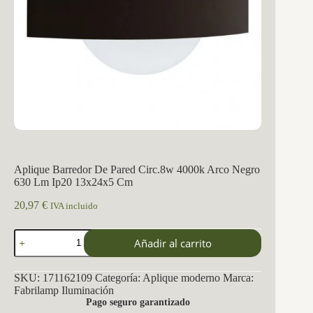
Aplique Barredor De Pared Circ.8w 4000k Arco Negro
630 Lm Ip20 13x24x5 Cm
20,97
€
IVA incluido
Aplique
Añadir al carrito
Barredor
De
Pared
SKU:
171162109
Categoría:
Aplique moderno
Marca:
Circ.8w
Fabrilamp Iluminación
4000k
Pago seguro garantizado
Arco