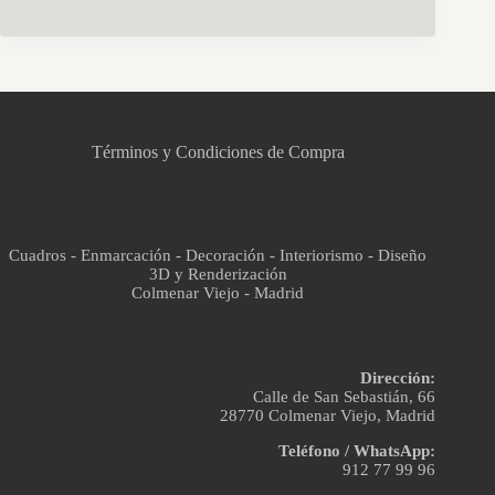
CCM Decoración
Asistente virtual · En línea
Términos y Condiciones de Compra
Cuadros - Enmarcación - Decoración - Interiorismo - Diseño
3D y Renderización
Colmenar Viejo - Madrid
Dirección:
Calle de San Sebastián, 66
28770 Colmenar Viejo, Madrid
Teléfono / WhatsApp:
912 77 99 96