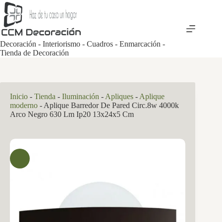
Saltar
al
contenido
Decoración - Interiorismo - Cuadros - Enmarcación -
Tienda de Decoración
Inicio
-
Tienda
-
Iluminación
-
Apliques
-
Aplique
moderno
-
Aplique Barredor De Pared Circ.8w 4000k
Arco Negro 630 Lm Ip20 13x24x5 Cm