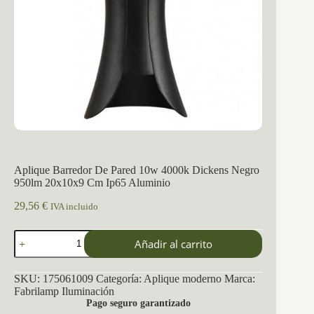
Aplique Barredor De Pared 10w 4000k Dickens Negro
950lm 20x10x9 Cm Ip65 Aluminio
29,56
€
IVA incluido
Aplique
Añadir al carrito
Barredor
De
Pared
SKU:
175061009
Categoría:
Aplique moderno
Marca:
10w
Fabrilamp Iluminación
4000k
Pago seguro garantizado
Dickens