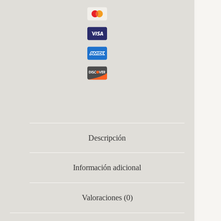
Negro
950lm
20x10x9
Cm
Ip65
Aluminio
cantidad
Descripción
Información adicional
Valoraciones (0)