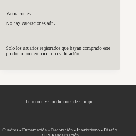
Valoraciones
No hay valoraciones aún.
Solo los usuarios registrados que hayan comprado este
producto pueden hacer una valoración.
CCM Decoración
Asistente virtual · En línea
Términos y Condiciones de Compra
Cuadros - Enmarcación - Decoración - Interiorismo - Diseño
3D y Renderización