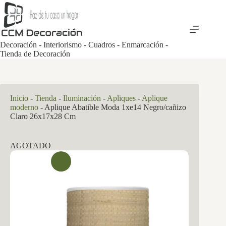
Saltar
al
contenido
Decoración - Interiorismo - Cuadros - Enmarcación -
Tienda de Decoración
Inicio
-
Tienda
-
Iluminación
-
Apliques
-
Aplique
moderno
-
Aplique Abatible Moda 1xe14 Negro/cañizo
Claro 26x17x28 Cm
AGOTADO