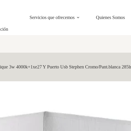
Servicios que ofrecemos
Quienes Somos
ación
ique 3w 4000k+1xe27 Y Puerto Usb Stephen Cromo/Pant.blanca 285