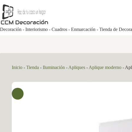
Saltar
al
contenido
Decoración - Interiorismo - Cuadros - Enmarcación - Tienda de Decor
Inicio
-
Tienda
-
Iluminación
-
Apliques
-
Aplique moderno
-
Apl