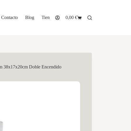
Contacto
Blog
Tienda
0,00
€
Carro
de
compra
lm 38x17x20cm Doble Encendido