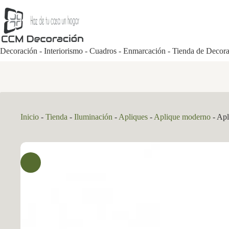
Saltar
al
contenido
Decoración - Interiorismo - Cuadros - Enmarcación - Tienda de Decor
Inicio
-
Tienda
-
Iluminación
-
Apliques
-
Aplique moderno
-
Apl