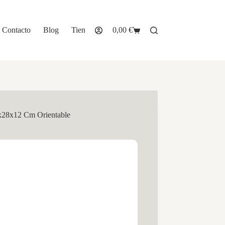
Contacto
Blog
Tienda
0,00
€
Carro
de
compra
x28x12 Cm Orientable