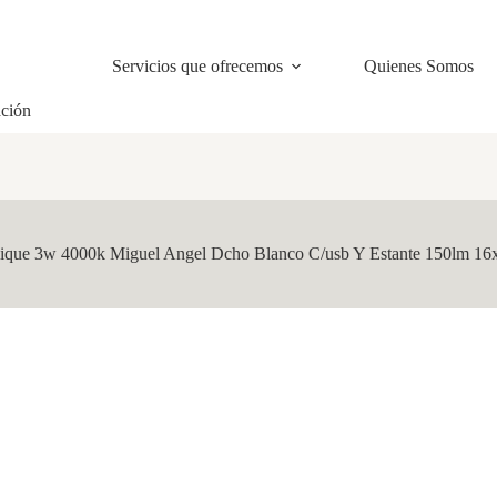
Servicios que ofrecemos
Quienes Somos
ación
ique 3w 4000k Miguel Angel Dcho Blanco C/usb Y Estante 150lm 16