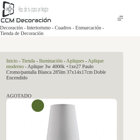
Saltar
al
contenido
Decoración - Interiorismo - Cuadros - Enmarcación -
Tienda de Decoración
Inicio
-
Tienda
-
Iluminación
-
Apliques
-
Aplique
moderno
-
Aplique 3w 4000k +1xe27 Paulo
Cromo/pantalla Blanca 285lm 37x14x17cm Doble
Encendido
AGOTADO