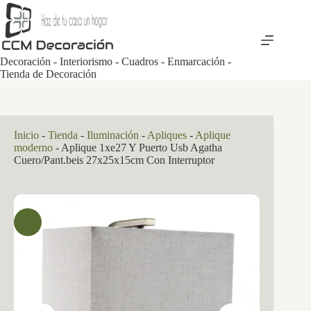
Saltar
al
contenido
Decoración - Interiorismo - Cuadros - Enmarcación -
Tienda de Decoración
Inicio
-
Tienda
-
Iluminación
-
Apliques
-
Aplique
moderno
-
Aplique 1xe27 Y Puerto Usb Agatha
Cuero/Pant.beis 27x25x15cm Con Interruptor