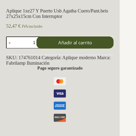
Aplique 1xe27 Y Puerto Usb Agatha Cuero/Pant.beis
27x25x15cm Con Interruptor
52,47
€
IVA incluido
Aplique
Añadir al carrito
1xe27
Y
Puerto
SKU:
174761014
Categoría:
Aplique moderno
Marca:
Usb
Fabrilamp Iluminación
Agatha
Pago seguro garantizado
Cuero/Pant.beis
27x25x15cm
Con
Interruptor
cantidad