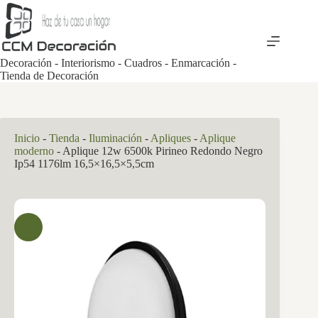
Saltar
al
contenido
Decoración - Interiorismo - Cuadros - Enmarcación -
Tienda de Decoración
Inicio
-
Tienda
-
Iluminación
-
Apliques
-
Aplique
moderno
-
Aplique 12w 6500k Pirineo Redondo Negro
Ip54 1176lm 16,5×16,5×5,5cm