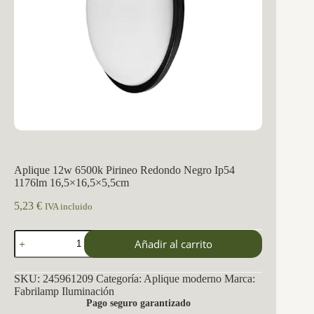
Aplique 12w 6500k Pirineo Redondo Negro Ip54
1176lm 16,5×16,5×5,5cm
5,23
€
IVA incluido
Aplique
Añadir al carrito
12w
6500k
Pirineo
SKU:
245961209
Categoría:
Aplique moderno
Marca:
Redondo
Fabrilamp Iluminación
Negro
Pago seguro garantizado
Ip54