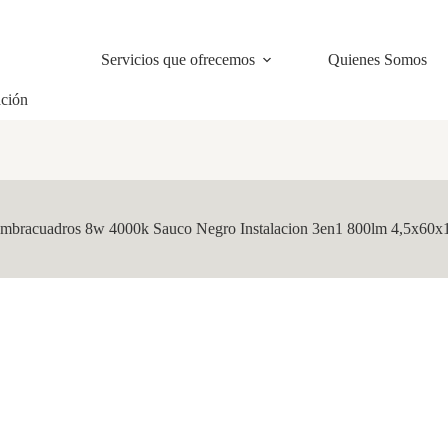
Servicios que ofrecemos
Quienes Somos
ación
mbracuadros 8w 4000k Sauco Negro Instalacion 3en1 800lm 4,5x60x