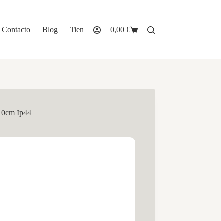
Contacto
Blog
Tienda
0,00
€
Carro
de
compra
10cm Ip44