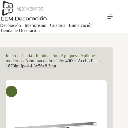
Saltar
al
contenido
Decoración - Interiorismo - Cuadros - Enmarcación -
Tienda de Decoración
Inicio
-
Tienda
-
Iluminación
-
Apliques
-
Aplique
moderno
-
Alumbracuadros 22w 4000k Acebo Plata
1870lm Ip44 4,8x56x8,5cm