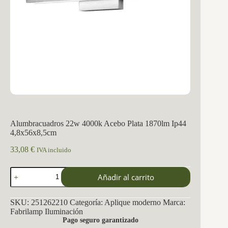
Alumbracuadros 22w 4000k Acebo Plata 1870lm Ip44
4,8x56x8,5cm
33,08
€
IVA incluido
Alumbracuadros
Añadir al carrito
22w
4000k
Acebo
SKU:
251262210
Categoría:
Aplique moderno
Marca:
Plata
Fabrilamp Iluminación
1870lm
Pago seguro garantizado
Ip44