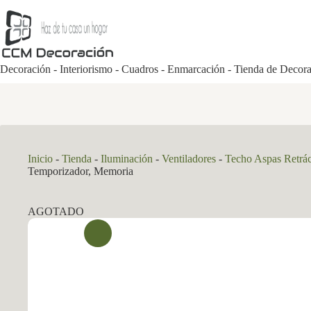
Saltar
al
contenido
Decoración - Interiorismo - Cuadros - Enmarcación - Tienda de Decor
Inicio
-
Tienda
-
Iluminación
-
Ventiladores
-
Techo Aspas Retrác
Temporizador, Memoria
AGOTADO