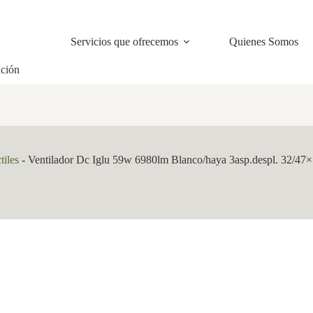
Servicios que ofrecemos
Quienes Somos
ación
tiles
-
Ventilador Dc Iglu 59w 6980lm Blanco/haya 3asp.despl. 32/47×