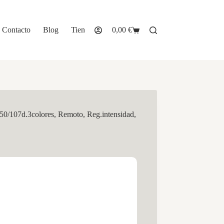
Contacto
Blog
Tienda
0,00
€
Carro
de
compra
50/107d.3colores, Remoto, Reg.intensidad,