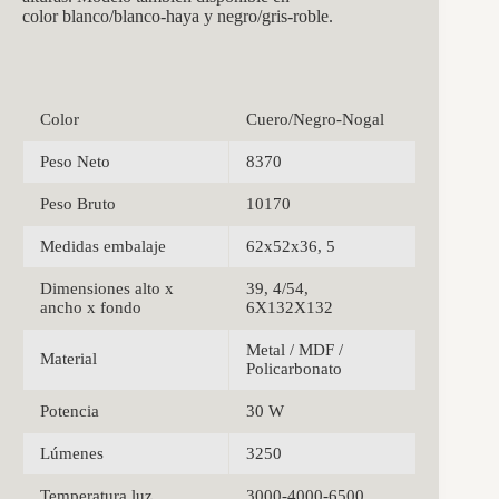
color blanco/blanco-haya y negro/gris-roble.
Color
Cuero/Negro-Nogal
Peso Neto
8370
Peso Bruto
10170
Medidas embalaje
62x52x36, 5
Dimensiones alto x
39, 4/54,
ancho x fondo
6X132X132
Metal / MDF /
Material
Policarbonato
Potencia
30 W
Lúmenes
3250
Temperatura luz
3000-4000-6500